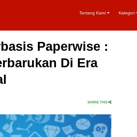
Tentang Kami
Kategori
basis Paperwise :
erbarukan Di Era
al
SHARE THIS