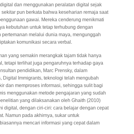
igital dan menggunakan peralatan digital sejak
 di sekitar pun berkata bahwa keseharian remaja saat
ri penggunaan gawai. Mereka cenderung menikmati
anya kebutuhan untuk tetap terhubung dengan
gan pertemanan melalui dunia maya, mengunggah
ciptakan komunikasi secara verbal.
man yang semakin merangkak tajam tidak hanya
, tetapi terlihat juga pengaruhnya terhadap gaya
onsultan pendidikan, Marc Prensky, dalam
s, Digital Immigrants, teknologi telah mengubah
ir dan memproses informasi, sehingga sulit bagi
demis menggunakan metode pengajaran yang sudah
penelitian yang dilaksanakan oleh Ghaith (2010)
digital, dengan ciri-ciri: cara belajar dengan cepat
at. Namun pada akhirnya, sukar untuk
ebiasannya mencari informasi yang cepat dalam