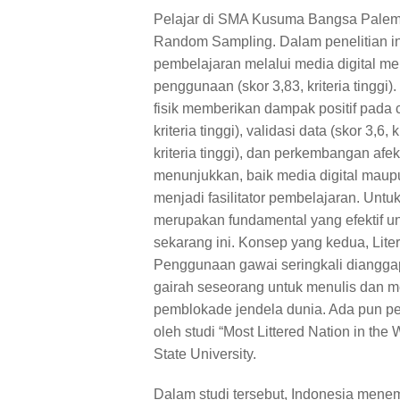
Pelajar di SMA Kusuma Bangsa Palem
Random Sampling. Dalam penelitian i
pembelajaran melalui media digital me
penggunaan (skor 3,83, kriteria tingg
fisik memberikan dampak positif pada
kriteria tinggi), validasi data (skor 3,6, 
kriteria tinggi), dan perkembangan afektif
menunjukkan, baik media digital maupun
menjadi fasilitator pembelajaran. Unt
merupakan fundamental yang efektif un
sekarang ini. Konsep yang kedua, Lite
Penggunaan gawai seringkali diangga
gairah seseorang untuk menulis dan m
pemblokade jendela dunia. Ada pun pene
oleh studi “Most Littered Nation in the
State University.
Dalam studi tersebut, Indonesia menem