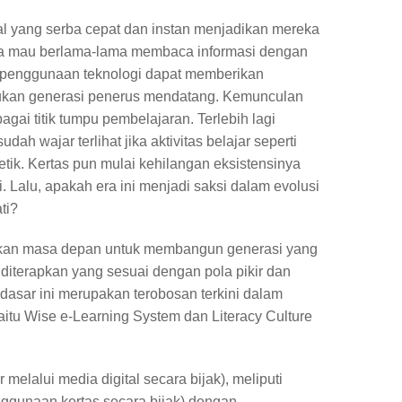
al yang serba cepat dan instan menjadikan mereka
npa mau berlama-lama membaca informasi dengan
, penggunaan teknologi dapat memberikan
tukan generasi penerus mendatang. Kemunculan
agai titik tumpu pembelajaran. Terlebih lagi
h wajar terlihat jika aktivitas belajar seperti
etik. Kertas pun mulai kehilangan eksistensinya
. Lalu, apakah era ini menjadi saksi dalam evolusi
ti?
kan masa depan untuk membangun generasi yang
diterapkan yang sesuai dengan pola pikir dan
 dasar ini merupakan terobosan terkini dalam
aitu Wise e-Learning System dan Literacy Culture
melalui media digital secara bijak), meliputi
ggunaan kertas secara bijak) dengan