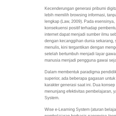
Kecenderungan generasi pribumi digit
lebih memilih browsing informasi, ta
lengkap (Law, 2009). Pada esensinya
konsekuensi positif terhadap pemben
internet dapat menjadi sumber ilmu seb
dengan kecanggihan dunia sekarang, suda
menulis, kini tergantikan dengan meng
setelah bertumbuh menjadi layar gawai
manusia menjadi pengguna gawai seja
Dalam membentuk paradigma pendidi
superior, ada beberapa gagasan untuk 
karakter generasi saat ini. Dua konsep
menunjang efektivitas pembelajaran, y
System.
Wise e-Learning System (aturan belajar 
pembelajaran berbasis paperwise (pen