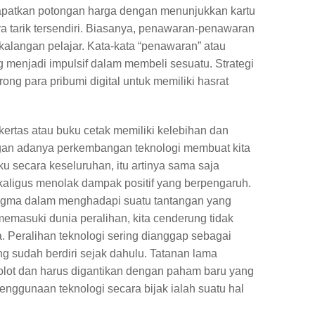
dapatkan potongan harga dengan menunjukkan kartu
ya tarik tersendiri. Biasanya, penawaran-penawaran
 kalangan pelajar. Kata-kata “penawaran” atau
 menjadi impulsif dalam membeli sesuatu. Strategi
ong para pribumi digital untuk memiliki hasrat
ertas atau buku cetak memiliki kelebihan dan
engan adanya perkembangan teknologi membuat kita
 secara keseluruhan, itu artinya sama saja
ligus menolak dampak positif yang berpengaruh.
digma dalam menghadapi suatu tantangan yang
memasuki dunia peralihan, kita cenderung tidak
Peralihan teknologi sering dianggap sebagai
ng sudah berdiri sejak dahulu. Tatanan lama
olot dan harus digantikan dengan paham baru yang
enggunaan teknologi secara bijak ialah suatu hal