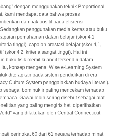
bang” dengan menggunakan teknik Proportional
ni, kami mendapat data bahwa proses
mberikan dampak positif pada efisiensi
i). Sedangkan penggunakan media kertas atau buku
 capaian pemahaman dalam belajar (skor 4,1,
kriteria tinggi), capaian prestasi belajar (skor 4,1,
 (skor 4,2, kriteria sangat tinggi). Hal ini
 buku fisik memiliki andil tersendiri dalam
uk itu, konsep mengenai Wise e-Learning System
tuk diterapkan pada sistem pendidikan di era
racy Culture System penggalakkan budaya literasi).
p sebagai bom nuklir paling mencekam terhadap
embaca. Gawai lebih sering disebut sebagai alat
litian yang paling mengiris hati diperlihatkan
 World” yang dilakukan oleh Central Connecticut
pati peringkat 60 dari 61 negara terhadap minat