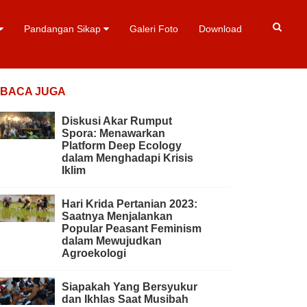
Pandangan Sikap
Galeri Foto
Download
BACA JUGA
Diskusi Akar Rumput
Spora: Menawarkan
Platform Deep Ecology
dalam Menghadapi Krisis
Iklim
Hari Krida Pertanian 2023:
Saatnya Menjalankan
Popular Peasant Feminism
dalam Mewujudkan
Agroekologi
Siapakah Yang Bersyukur
dan Ikhlas Saat Musibah