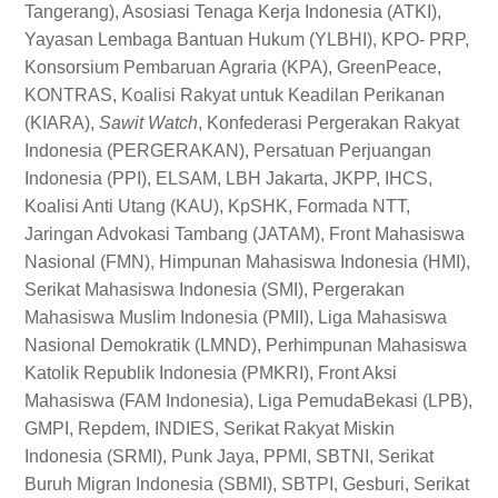
Tangerang), Asosiasi Tenaga Kerja Indonesia (ATKI),
Yayasan Lembaga Bantuan Hukum (YLBHI), KPO- PRP,
Konsorsium Pembaruan Agraria (KPA), GreenPeace,
KONTRAS, Koalisi Rakyat untuk Keadilan Perikanan
(KIARA),
Sawit Watch
, Konfederasi Pergerakan Rakyat
Indonesia (PERGERAKAN), Persatuan Perjuangan
Indonesia (PPI), ELSAM, LBH Jakarta, JKPP, IHCS,
Koalisi Anti Utang (KAU), KpSHK, Formada NTT,
Jaringan Advokasi Tambang (JATAM), Front Mahasiswa
Nasional (FMN), Himpunan Mahasiswa Indonesia (HMI),
Serikat Mahasiswa Indonesia (SMI), Pergerakan
Mahasiswa Muslim Indonesia (PMII), Liga Mahasiswa
Nasional Demokratik (LMND), Perhimpunan Mahasiswa
Katolik Republik Indonesia (PMKRI), Front Aksi
Mahasiswa (FAM Indonesia), Liga PemudaBekasi (LPB),
GMPI, Repdem, INDIES, Serikat Rakyat Miskin
Indonesia (SRMI), Punk Jaya, PPMI, SBTNI, Serikat
Buruh Migran Indonesia (SBMI), SBTPI, Gesburi, Serikat