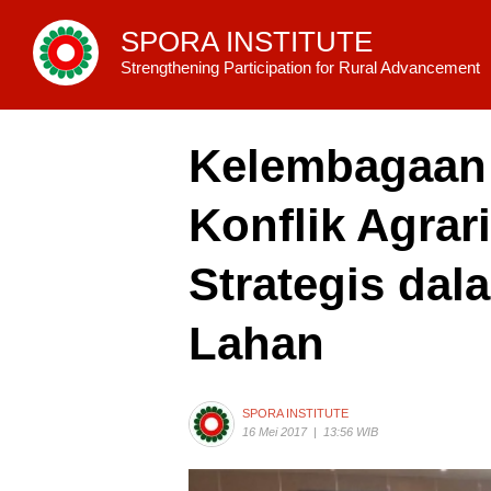
SPORA INSTITUTE
Strengthening Participation for Rural Advancement
Kelembagaan
Konflik Agrar
Strategis dal
Lahan
SPORA INSTITUTE
16 Mei 2017
|
13:56 WIB