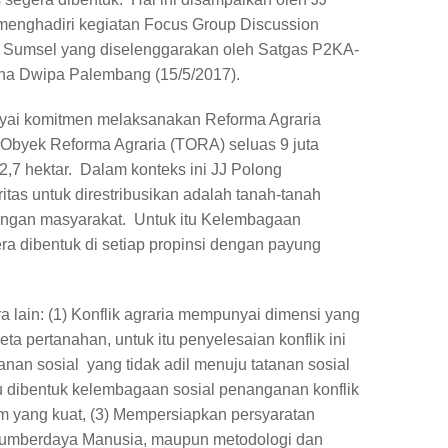
a menghadiri kegiatan Focus Group Discussion
i Sumsel yang diselenggarakan oleh Satgas P2KA-
na Dwipa Palembang (15/5/2017).
yai komitmen melaksanakan Reforma Agraria
h Obyek Reforma Agraria (TORA) seluas 9 juta
2,7 hektar. Dalam konteks ini JJ Polong
tas untuk direstribusikan adalah tanah-tanah
engan masyarakat. Untuk itu Kelembagaan
ra dibentuk di setiap propinsi dengan payung
a lain: (1) Konflik agraria mempunyai dimensi yang
ta pertanahan, untuk itu penyelesaian konflik ini
tanan sosial yang tidak adil menuju tatanan sosial
lu dibentuk kelembagaan sosial penanganan konflik
 yang kuat, (3) Mempersiapkan persyaratan
n Sumberdaya Manusia, maupun metodologi dan