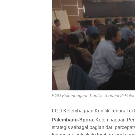
FGD Kelembagaan Konflik Tenurial di Pal
FGD Kelembagaan Konflik Tenurial d
Palembang-Spora,
Kelembagaan Pena
strategis sebagai bagian dari percepa
Indonesia, untyuk itu lembaga ini haru