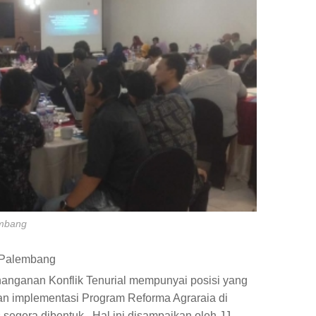
embang
i Palembang
nganan Konflik Tenurial mempunyai posisi yang
tan implementasi Program Reforma Agraraia di
s segera dibentuk. Hal ini disampaikan oleh JJ