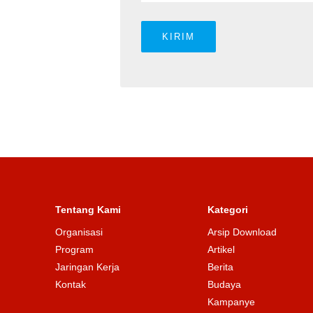
Tentang Kami
Kategori
Organisasi
Arsip Download
Program
Artikel
Jaringan Kerja
Berita
Kontak
Budaya
Kampanye