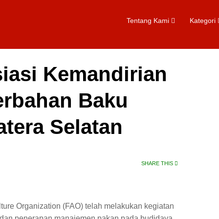
Tentang Kami
Kategori
iasi Kemandirian
erbahan Baku
tera Selatan
SHARE THIS
ture Organization (FAO) telah melakukan kegiatan
si dan penerapan manajemen pakan pada budidaya