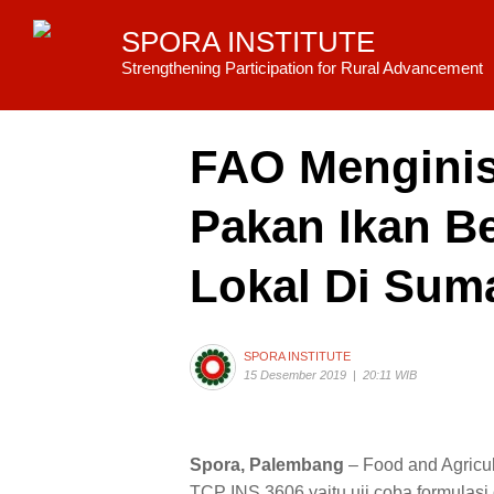
SPORA INSTITUTE
Strengthening Participation for Rural Advancement
FAO Menginis
Pakan Ikan B
Lokal Di Suma
SPORA INSTITUTE
15 Desember 2019
|
20:11 WIB
Spora, Palembang
– Food and Agricul
TCP INS 3606 yaitu uji coba formula